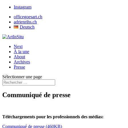
Instagram
officegoesart.ch
adrienrihs.ch
Deutsch
Next
À la une
About
Archives
Presse
Sélectionner une page
Communiqué de presse
Téléchargements pour les professionnels des médias:
Communiqué de presse (460KB)