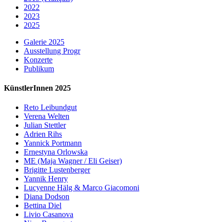
2022
2023
2025
Galerie 2025
Ausstellung Progr
Konzerte
Publikum
KünstlerInnen 2025
Reto Leibundgut
Verena Welten
Julian Stettler
Adrien Rihs
Yannick Portmann
Ernestyna Orlowska
ME (Maja Wagner / Eli Geiser)
Brigitte Lustenberger
Yannik Henry
Lucyenne Hälg & Marco Giacomoni
Diana Dodson
Bettina Diel
Livio Casanova