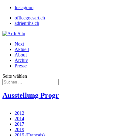
Instagram
officegoesart.ch
adrienrihs.ch
Next
Aktuell
About
Archiv
Presse
Seite wählen
Ausstellung Progr
2012
2014
2017
2019
2019 (Français)