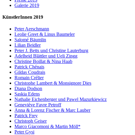
Galerie 2019
KünstlerInnen 2019
Peter Aerschmann
Leolie Greet & Linus Baumeler
Salomé Bäumlin
Lilian Beidler
Peter J. Betts und Christine Lauterburg
Adelheid Blättler und Ueli Zingg
Christine Boillat & Nina Haab
Patrick Chénais
Gildas Coudrais
Romain Crélier
Christophe Lambert & Monsignore Dies
Diana Dodson
Saskia Edens
Nathalie Eichenberger und Pawel Mazurkiewicz
Geneviève Favre Petroff
Anna & Lorenz Fischer & Marc Lauber
Patrick Frey
Christoph Geiser
Marco Giacomoni & Martin Möll*
Peter Gysi