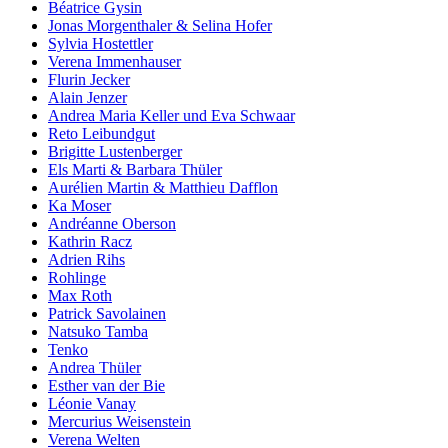
Béatrice Gysin
Jonas Morgenthaler & Selina Hofer
Sylvia Hostettler
Verena Immenhauser
Flurin Jecker
Alain Jenzer
Andrea Maria Keller und Eva Schwaar
Reto Leibundgut
Brigitte Lustenberger
Els Marti & Barbara Thüler
Aurélien Martin & Matthieu Dafflon
Ka Moser
Andréanne Oberson
Kathrin Racz
Adrien Rihs
Rohlinge
Max Roth
Patrick Savolainen
Natsuko Tamba
Tenko
Andrea Thüler
Esther van der Bie
Léonie Vanay
Mercurius Weisenstein
Verena Welten