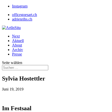
Instagram
officegoesart.ch
adrienrihs.ch
Next
Aktuell
About
Archiv
Presse
Seite wählen
Sylvia Hostettler
Juni 19, 2019
Im Festsaal