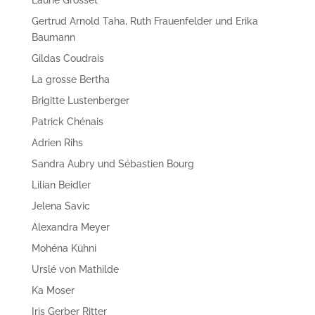
Laurie Grosset
Gertrud Arnold Taha, Ruth Frauenfelder und Erika
Baumann
Gildas Coudrais
La grosse Bertha
Brigitte Lustenberger
Patrick Chénais
Adrien Rihs
Sandra Aubry und Sébastien Bourg
Lilian Beidler
Jelena Savic
Alexandra Meyer
Mohéna Kühni
Urslé von Mathilde
Ka Moser
Iris Gerber Ritter